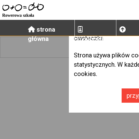
strona
ciasteczka
główna
cyklopedia1
cyklop
Strona używa plików co
statystycznych. W każd
cookies.
przy