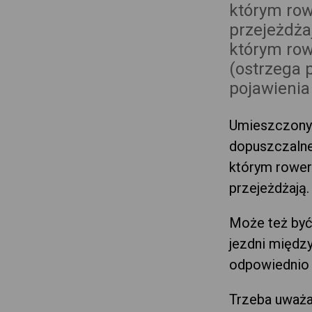
którym row
przejeżdża
którym row
(ostrzega 
pojawienia 
Umieszczony 
dopuszczalne
którym rowerz
przejeżdżają.
Może też być
jezdni międz
odpowiednio
Trzeba uważać