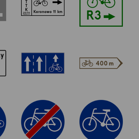
rowerowego
międzynarodowy
lokalnego
F-19
E-12a
Pas ruchu dla
drogowskaz do
określonych
szlaku
y
pojazdów
rowerowego.
h
C-13a
C-13
ch
Koniec drogi dla
Droga dla rowerów
rowerów