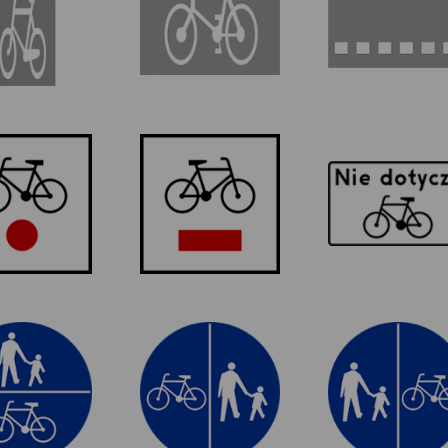
rowerzystów
R-1a
R1
T-22
ak rowerowy
Szlak rowerowy
Tabliczka
lokalny
lokalny
wskazująca, że
znak nie dotycz
rowerów
jednośladowyc
C-13/16
C-13/16 rp
C-13/16 pr
 dla pieszych
Droga dla pieszych
Droga dla pieszy
owerzystów
i rowerzystów
i rowerzystów