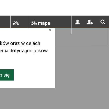
mapa
×
in
gry
rowerowa
ików oraz w celach
ienia dotyczące plików
 się