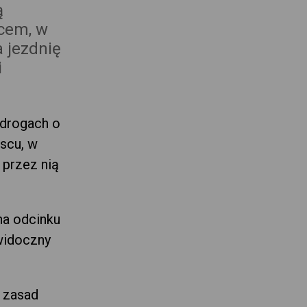
ą
scem, w
a jezdnię
i
 drogach o
scu, w
 przez nią
na odcinku
widoczny
o zasad