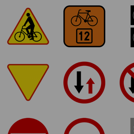
A-24
R-4 Informacja o
Rowerzyści
szlaku rowerowym
Syg
syg
ro
A - 7
B-31
Ustąp
Pierwszeństwo dla
Zaka
pierwszeństwa
nadjeżdżających z
przeciwka
B-2
B-1
Zakaz wjazdu
Zakaz ruchu w obu
Sierż