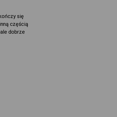
 kończy się
inną częścią
 ale dobrze