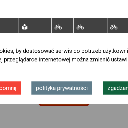
edia2
edukacja
info
Wrocław
egzam
<
31
32
33
34
35
>
okies, by dostosować serwis do potrzeb użytkown
ej przeglądarce internetowej można zmienić ustaw
pomnij
polityka prywatności
zgadzam