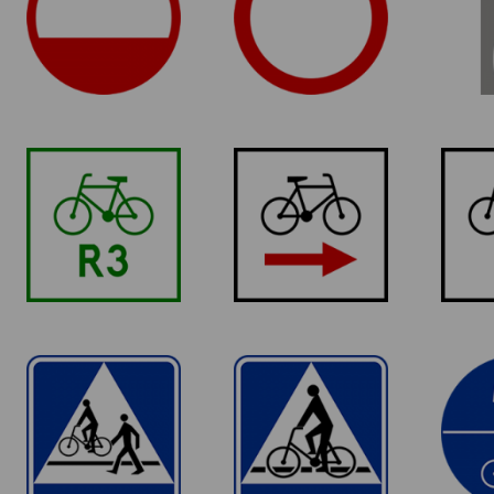
kierunkach
R-2 Szlak
R-1b
rowerowy
Szlak rowerowy
Szl
międzynarodowy
lokalny
D-6b
D-6a
Przejście dla
Przejazd dla
Droga
pieszych i przejazd
rowerzystów
i r
dla rowerzystów