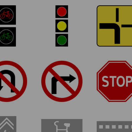
S-6
S-1
T-6a
nalizator z
Sygnalizator
Tabliczka
nałami dla
ogólny z sygnałami
wskazująca
werzystów
do kierowania
przebieg drogi 
ruchem
pierwszeństwe
B-23
B-22
B-20
z zawracania
Zakaz skrętu w
Stop
prawo
P-27
P-23
P-11
ant rowerowy
Rower
Przejazd dla