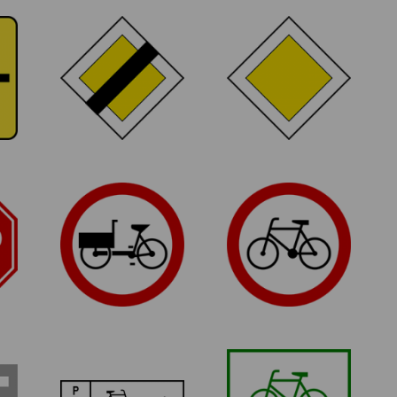
D-2
D-1
Koniec drogi z
Droga z
pierwszeństwem
pierwszeństwem
z
m
B-11
B-9
Zakaz wjazdu
Zakaz wjazdu
wózków
rowerów
rowerowych
R-3
R-2a
Tablica szlaku
Szlak rowerowy