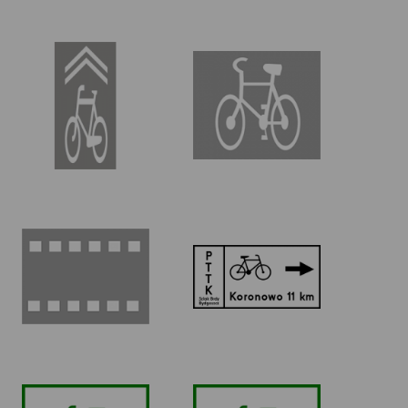
P-27
P-23
Sierżant rowerowy
Rower
P-11
R-3
Przejazd dla
Tablica szlaku
rowerzystów
rowerowego
lokalnego
R-2a
R-2 Szlak