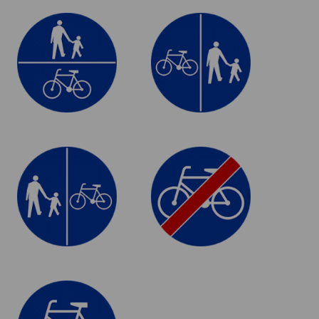
C-13/16
C-13/16 rp
Droga dla pieszych
Droga dla pieszych
i rowerzystów
i rowerzystów
C-13/16 pr
C-13a
Droga dla pieszych
Koniec drogi dla
i rowerzystów
rowerów
C-13
Droga dla rowerów