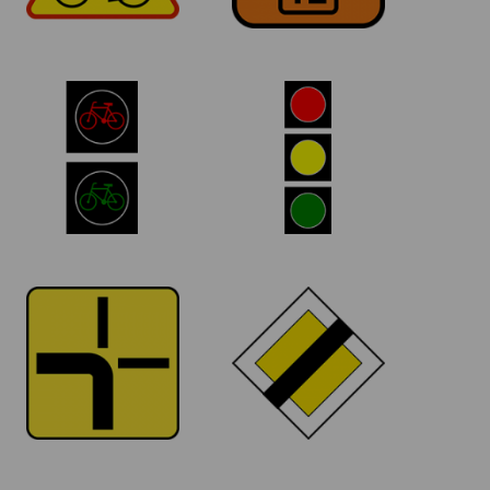
S-6
S-1
Sygnalizator z
Sygnalizator
sygnałami dla
ogólny z sygnałami
rowerzystów
do kierowania
ruchem
T-6a
D-2
Tabliczka
Koniec drogi z
wskazująca
pierwszeństwem
przebieg drogi z
pierwszeństwem