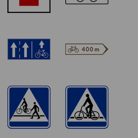
rowerów
jednośladowych
F-19
E-12a
Pas ruchu dla
drogowskaz do
określonych
szlaku
pojazdów
rowerowego.
D-6b
D-6a
Przejście dla
Przejazd dla
pieszych i przejazd
rowerzystów
dla rowerzystów