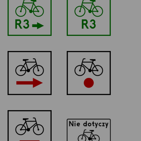
Szlak rowerowy
rowerowy
międzynarodowy
międzynarodowy
R-1b
R-1a
Szlak rowerowy
Szlak rowerowy
lokalny
lokalny
R1
T-22
Szlak rowerowy
Tabliczka
lokalny
wskazująca, że
znak nie dotyczy