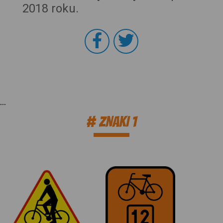
2018 roku.
...
# ZNAKI 1
A-24
R-4 Informacja o
Rowerzyści
szlaku rowerowym