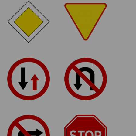
D-1
A - 7
Droga z
Ustąp
pierwszeństwem
pierwszeństwa
B-31
B-23
Pierwszeństwo dla
Zakaz zawracania
nadjeżdżających z
przeciwka
B-22
B-20
Zakaz skrętu w
Stop
prawo