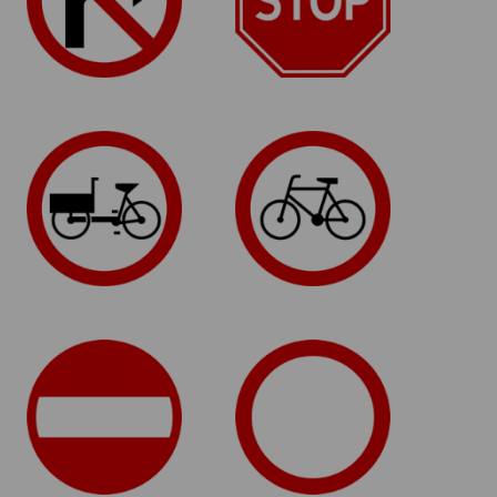
B-11
B-9
Zakaz wjazdu
Zakaz wjazdu
wózków
rowerów
rowerowych
B-2
B-1
Zakaz wjazdu
Zakaz ruchu w obu
kierunkach