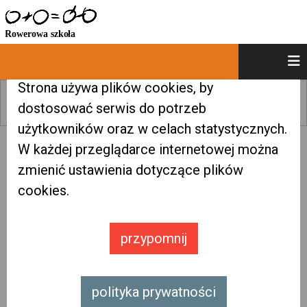
×
ciasteczka
Strona używa plików cookies, by
<
13
14
15
16
17
>
dostosować serwis do potrzeb
użytkowników oraz w celach statystycznych.
W każdej przeglądarce internetowej można
zmienić ustawienia dotyczące plików
cookies.
przypomnij
polityka prywatności